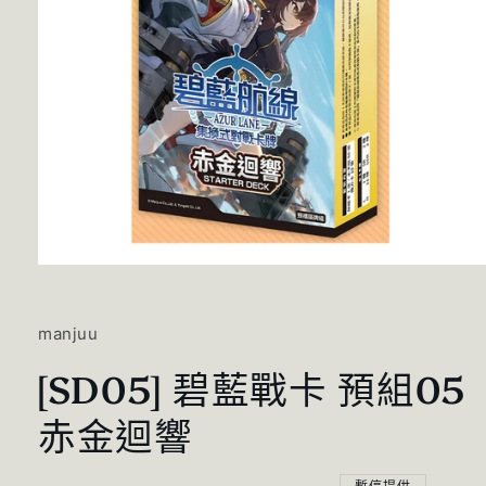
在
互
動
manjuu
視
窗
[SD05] 碧藍戰卡 預組05
中
開
赤金迴響
啟
多
媒
體