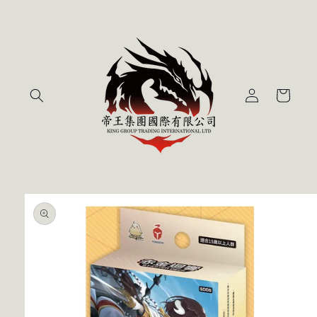
跳至內
容
購
登
物
入
車
略過產
品資訊